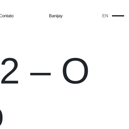
Contato
Banijay
EN
 2 – O
o