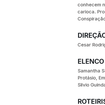
conhecem nu
carioca. Pr
Conspiração
DIREÇÃ
Cesar Rodri
ELENCO
Samantha S
Protásio, Em
Silvio Guind
ROTEIRI