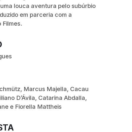
ma louca aventura pelo subúrbio
oduzido em parceria com a
 Filmes.
O
gues
chmütz, Marcus Majella, Cacau
iliano D’Ávila, Catarina Abdalla,
ane e Fiorella Mattheis
STA