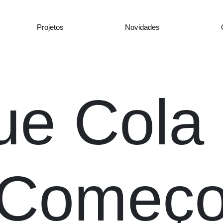
Projetos
Novidades
ue Cola
Começ