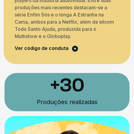
players da indústria audiovisual. Entre suas
produções mais recentes destacam-se a
série Enfim Sós e o longa A Estranha na
Cama, ambos para a Netflix, além da sitcom
Todo Santo Ajuda, produzida para o
Multishow e o Globoplay.
Ver código de conduta
+30
Produções realizadas